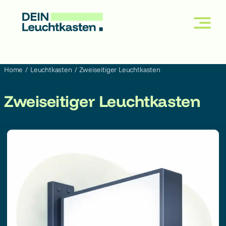
Skip
to
content
Home
Leuchtkasten
Zweiseitiger Leuchtkasten
Zweiseitiger Leuchtkasten