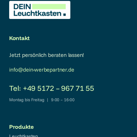
Einseitiger Leuchtkasten
Zweiseitiger Leuchtkasten
Kontakt
Dibond-Leuchtkasten
Jetzt persönlich beraten lassen!
info@dein-werbepartner.de
3D-Leuchtbuchstaben
Tel: +49 5172 – 967 71 55
Montage
Montag bis Freitag | 9:00 – 16:00
FAQ
Produkte
Kontakt
Leuchtkasten