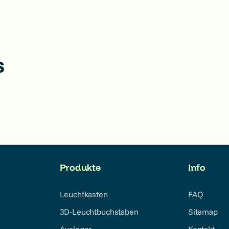
s
Produkte
Info
Leuchtkasten
FAQ
3D-Leuchtbuchstaben
Sitemap